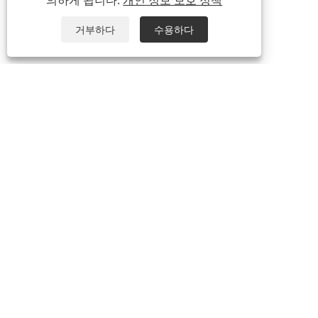
의하게 됩니다.
개인 정보 보호 정책
거부하다
수용하다
+86-13567810869
juwu_david@juwuplastics.com